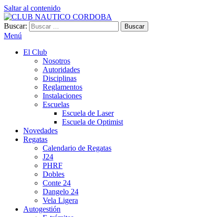
Saltar al contenido
Buscar:
CLUB NAUTICO CORDOBA
VILLA CARLOS PAZ
Menú
El Club
Nosotros
Autoridades
Disciplinas
Reglamentos
Instalaciones
Escuelas
Escuela de Laser
Escuela de Optimist​
Novedades
Regatas
Calendario de Regatas
J24
PHRF
Dobles
Conte 24
Dangelo 24
Vela Ligera
Autogestión