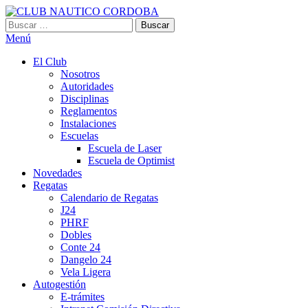
Saltar
al
Buscar:
CLUB NAUTICO CORDOBA
VILLA CARLOS PAZ
contenido
Menú
El Club
Nosotros
Autoridades
Disciplinas
Reglamentos
Instalaciones
Escuelas
Escuela de Laser
Escuela de Optimist​
Novedades
Regatas
Calendario de Regatas
J24
PHRF
Dobles
Conte 24
Dangelo 24
Vela Ligera
Autogestión
E-trámites