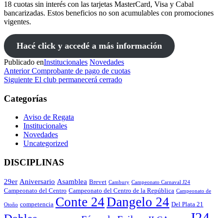
18 cuotas sin interés con las tarjetas MasterCard, Visa y Cabal
bancarizadas. Estos beneficios no son acumulables con promociones
vigentes.
Hacé click y accedé a más información
Publicado en
Institucionales
Novedades
Navegación
Entrada
Anterior
Comprobante de pago de cuotas
anterior
Entrada
Siguiente
El club permanecerá cerrado
de
siguiente
entradas
Categorías
Aviso de Regata
Institucionales
Novedades
Uncategorized
DISCIPLINAS
29er
Aniversario
Asamblea
Brevet
Cambury
Campeonato Carnaval J24
Campeonato del Centro
Campeonato del Centro de la República
Campeonato de
Conte 24
Dangelo 24
competencia
Del Plata 21
Otoño
J24