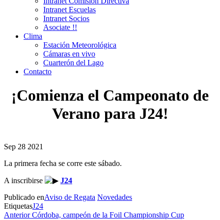
Intranet Comisión Directiva
Intranet Escuelas
Intranet Socios
Asociate !!
Clima
Estación Meteorológica
Cámaras en vivo
Cuarterón del Lago
Contacto
¡Comienza el Campeonato de
Verano para J24!
Sep
28
2021
La primera fecha se corre este sábado.
A inscribirse
J24
Publicado en
Aviso de Regata
Novedades
Etiquetas
J24
Navegación
Entrada
Anterior
Córdoba, campeón de la Foil Championship Cup