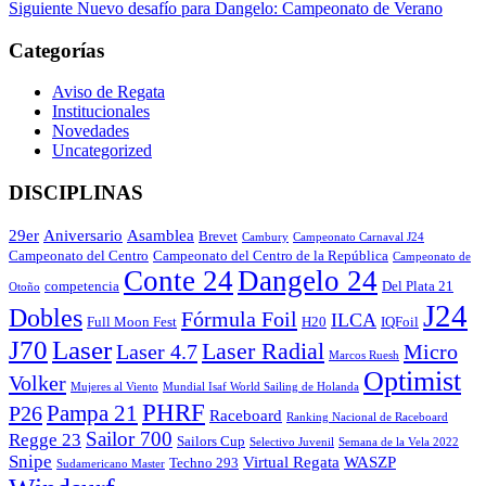
anterior
Entrada
Siguiente
Nuevo desafío para Dangelo: Campeonato de Verano
de
siguiente
entradas
Categorías
Aviso de Regata
Institucionales
Novedades
Uncategorized
DISCIPLINAS
29er
Aniversario
Asamblea
Brevet
Cambury
Campeonato Carnaval J24
Campeonato del Centro
Campeonato del Centro de la República
Campeonato de
Conte 24
Dangelo 24
competencia
Del Plata 21
Otoño
J24
Dobles
Fórmula Foil
ILCA
Full Moon Fest
H20
IQFoil
J70
Laser
Laser Radial
Laser 4.7
Micro
Marcos Ruesh
Optimist
Volker
Mujeres al Viento
Mundial Isaf World Sailing de Holanda
PHRF
Pampa 21
P26
Raceboard
Ranking Nacional de Raceboard
Sailor 700
Regge 23
Sailors Cup
Selectivo Juvenil
Semana de la Vela 2022
Snipe
Virtual Regata
WASZP
Techno 293
Sudamericano Master