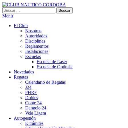
Saltar
al
Buscar:
CLUB NAUTICO CORDOBA
VILLA CARLOS PAZ
contenido
Menú
El Club
Nosotros
Autoridades
Disciplinas
Reglamentos
Instalaciones
Escuelas
Escuela de Laser
Escuela de Optimist​
Novedades
Regatas
Calendario de Regatas
J24
PHRF
Dobles
Conte 24
Dangelo 24
Vela Ligera
Autogestión
E-trámites