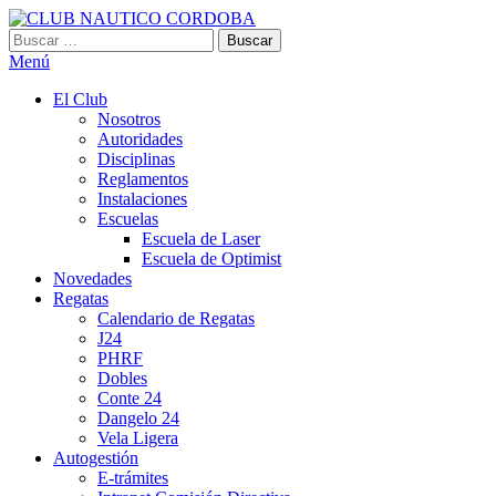
Saltar
al
Buscar:
CLUB NAUTICO CORDOBA
VILLA CARLOS PAZ
contenido
Menú
El Club
Nosotros
Autoridades
Disciplinas
Reglamentos
Instalaciones
Escuelas
Escuela de Laser
Escuela de Optimist​
Novedades
Regatas
Calendario de Regatas
J24
PHRF
Dobles
Conte 24
Dangelo 24
Vela Ligera
Autogestión
E-trámites