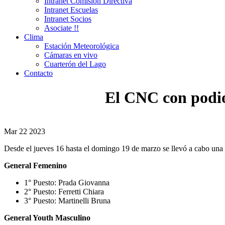
Intranet Comisión Directiva
Intranet Escuelas
Intranet Socios
Asociate !!
Clima
Estación Meteorológica
Cámaras en vivo
Cuarterón del Lago
Contacto
El CNC con podio
Mar
22
2023
Desde el jueves 16 hasta el domingo 19 de marzo se llevó a cabo un
General Femenino
1° Puesto: Prada Giovanna
2° Puesto: Ferretti Chiara
3° Puesto: Martinelli Bruna
General Youth Masculino