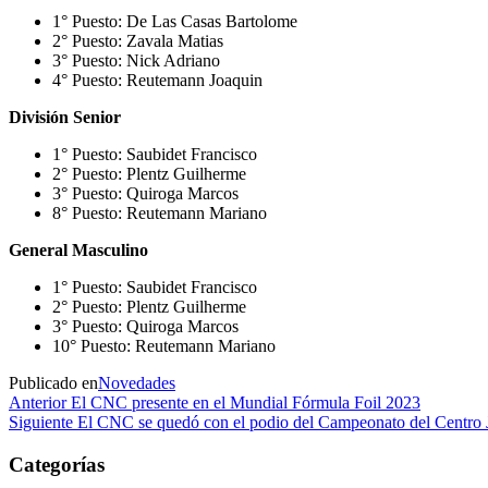
1° Puesto: De Las Casas Bartolome
2° Puesto: Zavala Matias
3° Puesto: Nick Adriano
4° Puesto: Reutemann Joaquin
División Senior
1° Puesto: Saubidet Francisco
2° Puesto: Plentz Guilherme
3° Puesto: Quiroga Marcos
8° Puesto: Reutemann Mariano
General Masculino
1° Puesto: Saubidet Francisco
2° Puesto: Plentz Guilherme
3° Puesto: Quiroga Marcos
10° Puesto: Reutemann Mariano
Publicado en
Novedades
Navegación
Entrada
Anterior
El CNC presente en el Mundial Fórmula Foil 2023
anterior
Entrada
Siguiente
El CNC se quedó con el podio del Campeonato del Centro 
de
siguiente
entradas
Categorías