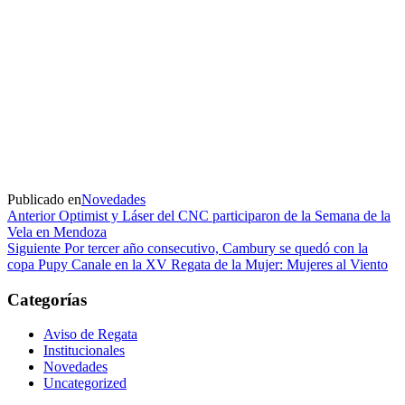
Publicado en
Novedades
Navegación
Entrada
Anterior
Optimist y Láser del CNC participaron de la Semana de la
anterior
Vela en Mendoza
de
Entrada
Siguiente
Por tercer año consecutivo, Cambury se quedó con la
entradas
siguiente
copa Pupy Canale en la XV Regata de la Mujer: Mujeres al Viento
Categorías
Aviso de Regata
Institucionales
Novedades
Uncategorized