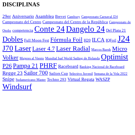
DISCIPLINAS
29er
Aniversario
Asamblea
Brevet
Cambury
Campeonato Carnaval J24
Campeonato del Centro
Campeonato del Centro de la República
Campeonato de
Conte 24
Dangelo 24
competencia
Del Plata 21
Otoño
J24
Dobles
Fórmula Foil
ILCA
Full Moon Fest
H20
IQFoil
J70
Laser
Laser Radial
Laser 4.7
Micro
Marcos Ruesh
Optimist
Volker
Mujeres al Viento
Mundial Isaf World Sailing de Holanda
PHRF
Pampa 21
P26
Raceboard
Ranking Nacional de Raceboard
Sailor 700
Regge 23
Sailors Cup
Selectivo Juvenil
Semana de la Vela 2022
Snipe
Virtual Regata
WASZP
Techno 293
Sudamericano Master
Windsurf