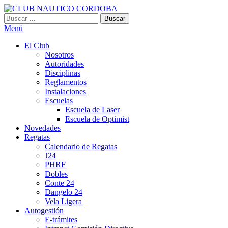
Saltar
al
Buscar:
CLUB NAUTICO CORDOBA
VILLA CARLOS PAZ
contenido
Menú
El Club
Nosotros
Autoridades
Disciplinas
Reglamentos
Instalaciones
Escuelas
Escuela de Laser
Escuela de Optimist​
Novedades
Regatas
Calendario de Regatas
J24
PHRF
Dobles
Conte 24
Dangelo 24
Vela Ligera
Autogestión
E-trámites