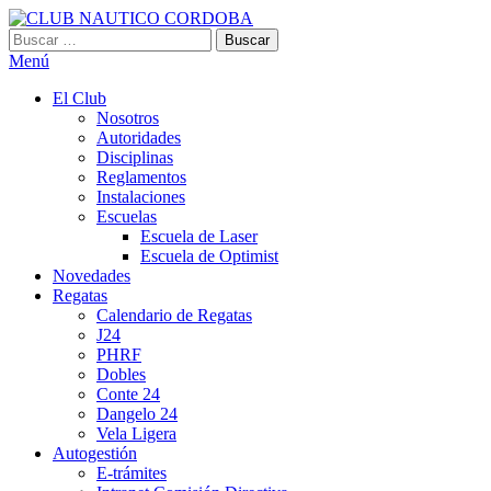
Saltar
al
Buscar:
CLUB NAUTICO CORDOBA
VILLA CARLOS PAZ
contenido
Menú
El Club
Nosotros
Autoridades
Disciplinas
Reglamentos
Instalaciones
Escuelas
Escuela de Laser
Escuela de Optimist​
Novedades
Regatas
Calendario de Regatas
J24
PHRF
Dobles
Conte 24
Dangelo 24
Vela Ligera
Autogestión
E-trámites