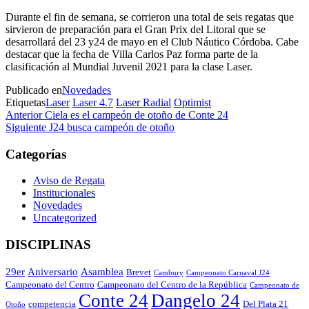
Durante el fin de semana, se corrieron una total de seis regatas que
sirvieron de preparación para el Gran Prix del Litoral que se
desarrollará del 23 y24 de mayo en el Club Náutico Córdoba. Cabe
destacar que la fecha de Villa Carlos Paz forma parte de la
clasificación al Mundial Juvenil 2021 para la clase Laser.
Publicado en
Novedades
Etiquetas
Laser
Laser 4.7
Laser Radial
Optimist
Navegación
Entrada
Anterior
Ciela es el campeón de otoño de Conte 24
anterior
Entrada
Siguiente
J24 busca campeón de otoño
de
siguiente
entradas
Categorías
Aviso de Regata
Institucionales
Novedades
Uncategorized
DISCIPLINAS
29er
Aniversario
Asamblea
Brevet
Cambury
Campeonato Carnaval J24
Campeonato del Centro
Campeonato del Centro de la República
Campeonato de
Conte 24
Dangelo 24
competencia
Del Plata 21
Otoño