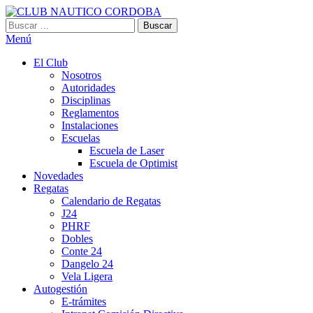
Saltar
al
Buscar:
CLUB NAUTICO CORDOBA
VILLA CARLOS PAZ
contenido
Menú
El Club
Nosotros
Autoridades
Disciplinas
Reglamentos
Instalaciones
Escuelas
Escuela de Laser
Escuela de Optimist​
Novedades
Regatas
Calendario de Regatas
J24
PHRF
Dobles
Conte 24
Dangelo 24
Vela Ligera
Autogestión
E-trámites