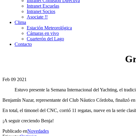
Intranet Comisión Directiva
Intranet Escuelas
Intranet Socios
Asociate !!
Clima
Estación Meteorológica
Cámaras en vivo
Cuarterón del Lago
Contacto
Gr
Feb
09
2021
Estuvo presente la Semana Internacional del Yachting, el tradic
Benjamín Nazar, representante del Club Náutico Córdoba, finalizó en 
En total, el timonel del CNC, corrió 11 regatas, nueve en la serie clasi
¡A seguir creciendo Benja!
Publicado en
Novedades