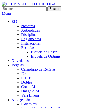
Saltar
al
Buscar:
CLUB NAUTICO CORDOBA
VILLA CARLOS PAZ
contenido
Menú
El Club
Nosotros
Autoridades
Disciplinas
Reglamentos
Instalaciones
Escuelas
Escuela de Laser
Escuela de Optimist​
Novedades
Regatas
Calendario de Regatas
J24
PHRF
Dobles
Conte 24
Dangelo 24
Vela Ligera
Autogestión
E-trámites