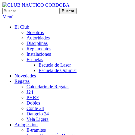
Saltar
al
Buscar:
CLUB NAUTICO CORDOBA
VILLA CARLOS PAZ
contenido
Menú
El Club
Nosotros
Autoridades
Disciplinas
Reglamentos
Instalaciones
Escuelas
Escuela de Laser
Escuela de Optimist​
Novedades
Regatas
Calendario de Regatas
J24
PHRF
Dobles
Conte 24
Dangelo 24
Vela Ligera
Autogestión
E-trámites