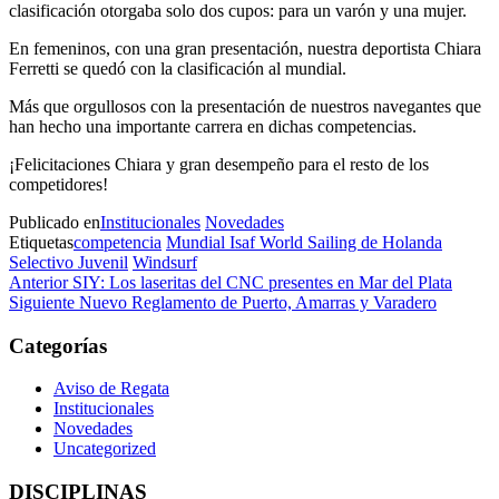
clasificación otorgaba solo dos cupos: para un varón y una mujer.
En femeninos, con una gran presentación, nuestra deportista Chiara
Ferretti se quedó con la clasificación al mundial.
Más que orgullosos con la presentación de nuestros navegantes que
han hecho una importante carrera en dichas competencias.
¡Felicitaciones Chiara y gran desempeño para el resto de los
competidores!
Publicado en
Institucionales
Novedades
Etiquetas
competencia
Mundial Isaf World Sailing de Holanda
Selectivo Juvenil
Windsurf
Navegación
Entrada
Anterior
SIY: Los laseritas del CNC presentes en Mar del Plata
anterior
Entrada
Siguiente
Nuevo Reglamento de Puerto, Amarras y Varadero
de
siguiente
entradas
Categorías
Aviso de Regata
Institucionales
Novedades
Uncategorized
DISCIPLINAS