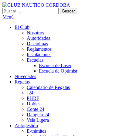
Saltar
al
Buscar:
CLUB NAUTICO CORDOBA
VILLA CARLOS PAZ
contenido
Menú
El Club
Nosotros
Autoridades
Disciplinas
Reglamentos
Instalaciones
Escuelas
Escuela de Laser
Escuela de Optimist​
Novedades
Regatas
Calendario de Regatas
J24
PHRF
Dobles
Conte 24
Dangelo 24
Vela Ligera
Autogestión
E-trámites