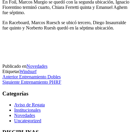
En Foil, Marcos Murgio se quedó con la segunda ubicación, Ignacio
Fiorentino terminó cuarto, Chiara Ferretti quinta y Emanuel Aghem
fue séptimo.
En Raceboard, Marcos Ruesch se ubicó tercero, Diego Insaurralde
fue quinto y Norberto Ruesh quedó en la séptima ubicación.
Publicado en
Novedades
Etiquetas
Windsurf
Navegación
Entrada
Anterior
Entrenamiento Dobles
anterior
Entrada
Siguiente
Entrenamiento PHRF
de
siguiente
entradas
Categorías
Aviso de Regata
Institucionales
Novedades
Uncategorized