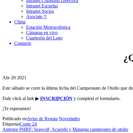
Intranet Comisión Directiva
Intranet Escuelas
Intranet Socios
Asociate !!
Clima
Estación Meteorológica
Cámaras en vivo
Cuarterón del Lago
Contacto
¿Q
Abr
20
2021
Este sábado se corre la última fecha del Campeonato de Otoño que de
Dale click al link ▶
INSCRIPCIÓN
y completá el formulario.
¡Te esperamos!
Publicado en
Aviso de Regata
Novedades
Etiquetas
Conte 24
Navegación
Entrada
Anterior
PHRF: Seawolf, Acuerdo y Matanga campeones de otoño