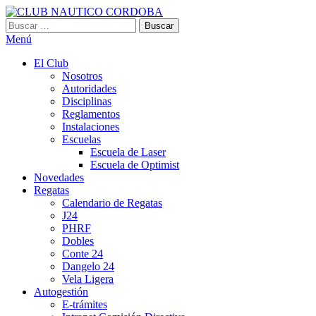
Saltar
al
Buscar:
CLUB NAUTICO CORDOBA
VILLA CARLOS PAZ
contenido
Menú
El Club
Nosotros
Autoridades
Disciplinas
Reglamentos
Instalaciones
Escuelas
Escuela de Laser
Escuela de Optimist​
Novedades
Regatas
Calendario de Regatas
J24
PHRF
Dobles
Conte 24
Dangelo 24
Vela Ligera
Autogestión
E-trámites